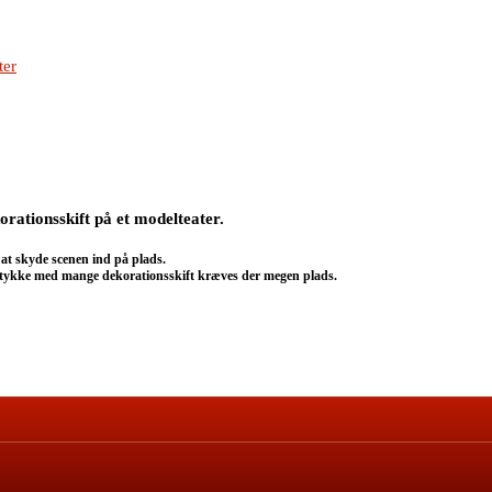
ter
rationsskift på et modelteater.
 at skyde scenen ind på plads.
terstykke med mange dekorationsskift kræves der megen plads.