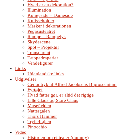
Hvad er en dekoration?
Illumination
Kongeside – Dameside
Kulisseholder
Masker i dekorationen
Pegasusteatret
Rampe – Rampelys
Skydescene
Spot – Projektør
Transparent
Tæppedraperier
Vendefigurer
Links
Udenlandske links
Udgivelser
Genoptryk af Alfred Jacobsens B-proscenium
Fyrtøjet
Hvad fatter gør, er altid det rigtige
Lille Claus og Store Claus
Musefælden
Nattergalen
Thors Hammer
Tryllefløjten
Pinocchio
Video
Historien om et teater (dummy)