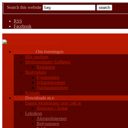
Search this website
RSS
Facebook
Foreningen
Om foreningen
Bliv medlem
Medlemsbladet Suffløren
Redaktion
Bestyrelsen
Fynskredsen
Jyllandskredsen
Sjællandskredsen
Kontakt
Arkiv
Downloads m.v.
Dansk Modelteater over 140 år
Historien i Årstal
Leksikon
Akropolistæppet
Belysningen