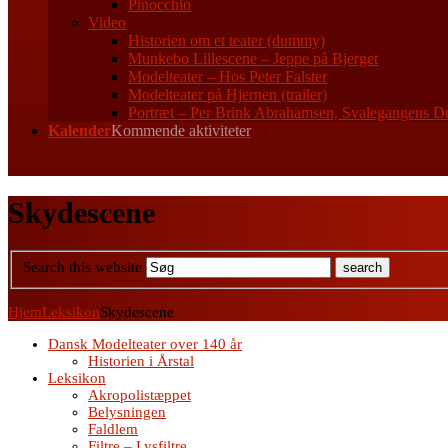
Pinocchio
Video
Historien om et teater (dummy)
Munkebo Lillescene – Jeppe på Bjerget
Modelteater – Hos Peter Falster
Modelteater på Hjernen (trailer)
Portræt – Per Brink Abrahamsen, Svalegangens D
Kalender
Kommende aktiviteter
Skydescene
Search this website
Hjem
Leksikon
Skydescene
Dansk Modelteater over 140 år
Historien i Årstal
Leksikon
Akropolistæppet
Belysningen
Faldlem
Filtre – Lysfiltre