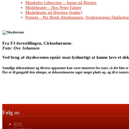
Munkebo Lillescene – Jeppe på Bjerget
Modelteater – Hos Peter Falster
Modelteater på Hjernen (trailer)
Portræt – Per Brink Abrahamsen, Svalegangens Dukketea
Fra FJ-forestillingen, Cirkusbørnene.
Foto: Ove Johansen
Ved brug af skydescenen opnår man lynhurtigt at kunne lave et deko
Samtlige dekorationer og diverse apparater kan være monteret fra start, så det blot er
Der er til gengæld den ulempe, at dekorationerne tager meget plads op, og til et tea
Følg os
RSS