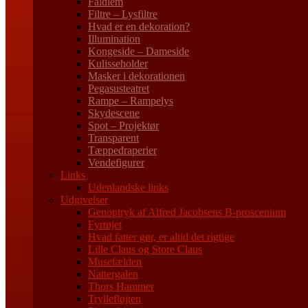
Faldlem
Filtre – Lysfiltre
Hvad er en dekoration?
Illumination
Kongeside – Dameside
Kulisseholder
Masker i dekorationen
Pegasusteatret
Rampe – Rampelys
Skydescene
Spot – Projektør
Transparent
Tæppedraperier
Vendefigurer
Links
Udenlandske links
Udgivelser
Genoptryk af Alfred Jacobsens B-proscenium
Fyrtøjet
Hvad fatter gør, er altid det rigtige
Lille Claus og Store Claus
Musefælden
Nattergalen
Thors Hammer
Tryllefløjten